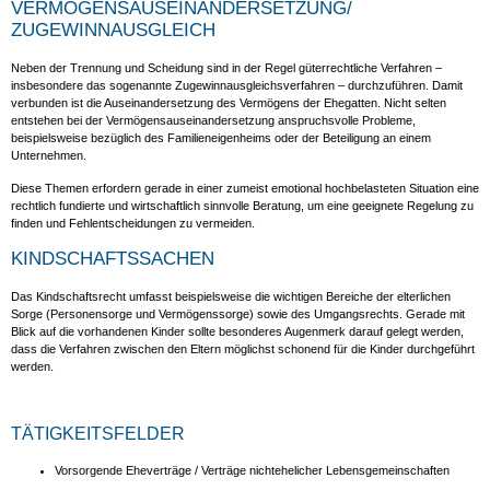
VERMÖGENSAUSEINANDERSETZUNG/
ZUGEWINNAUSGLEICH
Neben der Trennung und Scheidung sind in der Regel güterrechtliche Verfahren –
insbesondere das sogenannte Zugewinnausgleichsverfahren – durchzuführen. Damit
verbunden ist die Auseinandersetzung des Vermögens der Ehegatten. Nicht selten
entstehen bei der Vermögensauseinandersetzung anspruchsvolle Probleme,
beispielsweise bezüglich des Familieneigenheims oder der Beteiligung an einem
Unternehmen.
Diese Themen erfordern gerade in einer zumeist emotional hochbelasteten Situation eine
rechtlich fundierte und wirtschaftlich sinnvolle Beratung, um eine geeignete Regelung zu
finden und Fehlentscheidungen zu vermeiden.
KINDSCHAFTSSACHEN
Das Kindschaftsrecht umfasst beispielsweise die wichtigen Bereiche der elterlichen
Sorge (Personensorge und Vermögenssorge) sowie des Umgangsrechts. Gerade mit
Blick auf die vorhandenen Kinder sollte besonderes Augenmerk darauf gelegt werden,
dass die Verfahren zwischen den Eltern möglichst schonend für die Kinder durchgeführt
werden.
TÄTIGKEITSFELDER
Vorsorgende Eheverträge / Verträge nichtehelicher Lebensgemeinschaften