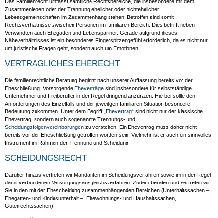
Das Familienrecht umfasst sämtliche Rechtsbereiche, die insbesondere mit dem
Zusammenleben oder der Trennung ehelicher oder nichtehelicher
Lebensgemeinschaften im Zusammenhang stehen. Betroffen sind somit
Rechtsverhältnisse zwischen Personen im familiären Bereich. Dies betrifft neben
Verwandten auch Ehegatten und Lebenspartner. Gerade aufgrund dieses
Näheverhältnisses ist ein besonderes Fingerspitzengefühl erforderlich, da es nicht nur
um juristische Fragen geht, sondern auch um Emotionen.
VERTRAGLICHES EHERECHT
Die familienrechtliche Beratung beginnt nach unserer Auffassung bereits vor der
Eheschließung. Vorsorgende
Eheverträge
sind insbesondere für selbstständige
Unternehmer und Freiberufler in der Regel dringend anzuraten. Hierbei sollte den
Anforderungen des Einzelfalls und der jeweiligen familiären Situation besondere
Bedeutung zukommen. Unter dem Begriff
„Ehevertrag“
sind nicht nur der klassische
Ehevertrag, sondern auch sogenannte Trennungs- und
Scheidungsfolgenvereinbarungen
zu verstehen. Ein Ehevertrag muss daher nicht
bereits vor der Eheschließung getroffen worden sein. Vielmehr ist er auch ein sinnvolles
Instrument im Rahmen der Trennung und Scheidung.
SCHEIDUNGSRECHT
Darüber hinaus vertreten wir Mandanten im Scheidungsverfahren sowie im in der Regel
damit verbundenen Versorgungsausgleichsverfahren. Zudem beraten und vertreten wir
Sie in den mit der Ehescheidung zusammenhängenden Bereichen (Unterhaltssachen –
Ehegatten- und Kindesunterhalt –, Ehewohnungs- und Haushaltssachen,
Güterrechtssachen).