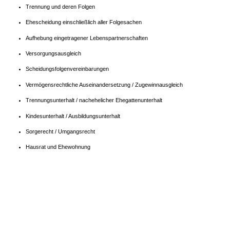
Trennung und deren Folgen
Ehescheidung einschließlich aller Folgesachen
Aufhebung eingetragener Lebenspartnerschaften
Versorgungsausgleich
Scheidungsfolgenvereinbarungen
Vermögensrechtliche Auseinandersetzung / Zugewinnausgleich
Trennungsunterhalt / nachehelicher Ehegattenunterhalt
Kindesunterhalt / Ausbildungsunterhalt
Sorgerecht / Umgangsrecht
Hausrat und Ehewohnung