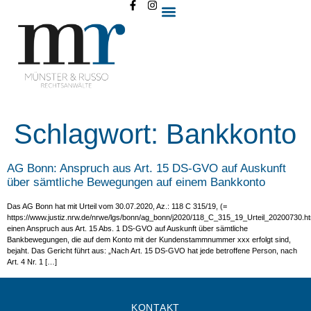
Schlagwort:
Bankkonto
AG Bonn: Anspruch aus Art. 15 DS-GVO auf Auskunft
über sämtliche Bewegungen auf einem Bankkonto
Das AG Bonn hat mit Urteil vom 30.07.2020, Az.: 118 C 315/19, (=
https://www.justiz.nrw.de/nrwe/lgs/bonn/ag_bonn/j2020/118_C_315_19_Urteil_20200730.ht
einen Anspruch aus Art. 15 Abs. 1 DS-GVO auf Auskunft über sämtliche
Bankbewegungen, die auf dem Konto mit der Kundenstammnummer xxx erfolgt sind,
bejaht. Das Gericht führt aus: „Nach Art. 15 DS-GVO hat jede betroffene Person, nach
Art. 4 Nr. 1 […]
KONTAKT