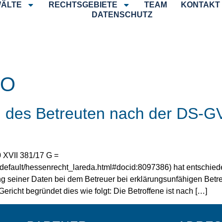
ÄLTE
RECHTSGEBIETE
TEAM
KONTAKT
DATENSCHUTZ
VO
g des Betreuten nach der DS-
 XVII 381/17 G =
/default/hessenrecht_lareda.html#docid:8097386) hat entschied
 seiner Daten bei dem Betreuer bei erklärungsunfähigen Betreu
Gericht begründet dies wie folgt: Die Betroffene ist nach […]