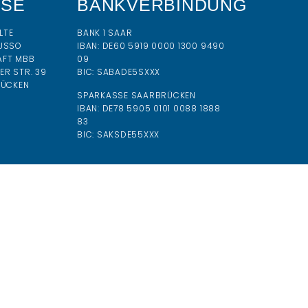
SSE
BANKVERBINDUNG
LTE
BANK 1 SAAR
USSO
IBAN:
DE60 5919 0000 1300 9490
AFT MBB
09
R STR. 39
BIC:
SABADE5SXXX
RÜCKEN
SPARKASSE SAARBRÜCKEN
IBAN: DE78 5905 0101 0088 1888
83
BIC: SAKSDE55XXX