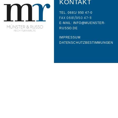
KONTAKT
TEL. 0681/ 950 47-0
FAX 0681/950 47-11
E-MAIL: INFO@MUENSTER-
RUSSO.DE
IMPRESSUM
DATENSCHUTZBESTIMMUNGEN