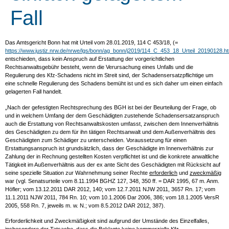
Fall
Das Amtsgericht Bonn hat mit Urteil vom 28.01.2019, 114 C 453/18, (=
https://www.justiz.nrw.de/nrwe/lgs/bonn/ag_bonn/j2019/114_C_453_18_Urteil_20190128.ht
entschieden, dass kein Anspruch auf Erstattung der vorgerichtlichen
Rechtsanwaltsgebühr besteht, wenn die Verursachung eines Unfalls und die
Regulierung des Kfz-Schadens nicht im Streit sind, der Schadensersatzpflichtige um
eine schnelle Regulierung des Schadens bemüht ist und es sich daher um einen einfach
gelagerten Fall handelt.
„Nach der gefestigten Rechtsprechung des BGH ist bei der Beurteilung der Frage, ob
und in welchem Umfang der dem Geschädigten zustehende Schadensersatzanspruch
auch die Erstattung von Rechtsanwaltskosten umfasst, zwischen dem Innenverhältnis
des Geschädigten zu dem für ihn tätigen Rechtsanwalt und dem Außenverhältnis des
Geschädigten zum Schädiger zu unterscheiden. Voraussetzung für einen
Erstattungsanspruch ist grundsätzlich, dass der Geschädigte im Innenverhältnis zur
Zahlung der in Rechnung gestellten Kosten verpflichtet ist und die konkrete anwaltliche
Tätigkeit im Außenverhältnis aus der ex ante Sicht des Geschädigten mit Rücksicht auf
seine spezielle Situation zur Wahrnehmung seiner Rechte
erforderlich
und
zweckmäßig
war (vgl. Senatsurteile vom 8.11.1994 BGHZ 127, 348, 350 ff. = DAR 1995, 67 m. Anm.
Höfler; vom 13.12.2011 DAR 2012, 140; vom 12.7.2011 NJW 2011, 3657 Rn. 17; vom
11.1.2011 NJW 2011, 784 Rn. 10; vom 10.1.2006 Dar 2006, 386; vom 18.1.2005 VersR
2005, 558 Rn. 7, jeweils m. w. N.; vom 8.5.2012 DAR 2012, 387).
Erforderlichkeit und Zweckmäßigkeit sind aufgrund der Umstände des Einzelfalles,