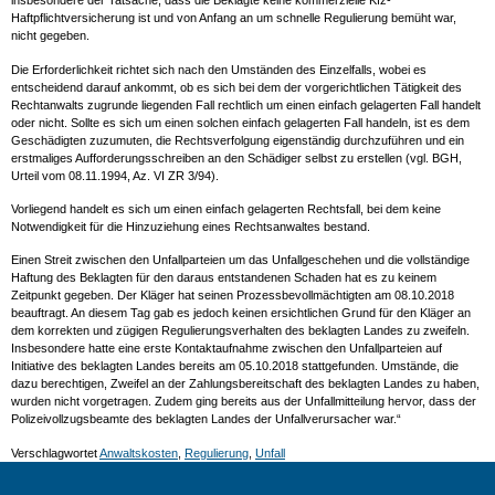
insbesondere der Tatsache, dass die Beklagte keine kommerzielle Kfz-
Haftpflichtversicherung ist und von Anfang an um schnelle Regulierung bemüht war,
nicht gegeben.
Die Erforderlichkeit richtet sich nach den Umständen des Einzelfalls, wobei es
entscheidend darauf ankommt, ob es sich bei dem der vorgerichtlichen Tätigkeit des
Rechtanwalts zugrunde liegenden Fall rechtlich um einen einfach gelagerten Fall handelt
oder nicht. Sollte es sich um einen solchen einfach gelagerten Fall handeln, ist es dem
Geschädigten zuzumuten, die Rechtsverfolgung eigenständig durchzuführen und ein
erstmaliges Aufforderungsschreiben an den Schädiger selbst zu erstellen (vgl. BGH,
Urteil vom 08.11.1994, Az. VI ZR 3/94).
Vorliegend handelt es sich um einen einfach gelagerten Rechtsfall, bei dem keine
Notwendigkeit für die Hinzuziehung eines Rechtsanwaltes bestand.
Einen Streit zwischen den Unfallparteien um das Unfallgeschehen und die vollständige
Haftung des Beklagten für den daraus entstandenen Schaden hat es zu keinem
Zeitpunkt gegeben. Der Kläger hat seinen Prozessbevollmächtigten am 08.10.2018
beauftragt. An diesem Tag gab es jedoch keinen ersichtlichen Grund für den Kläger an
dem korrekten und zügigen Regulierungsverhalten des beklagten Landes zu zweifeln.
Insbesondere hatte eine erste Kontaktaufnahme zwischen den Unfallparteien auf
Initiative des beklagten Landes bereits am 05.10.2018 stattgefunden. Umstände, die
dazu berechtigen, Zweifel an der Zahlungsbereitschaft des beklagten Landes zu haben,
wurden nicht vorgetragen. Zudem ging bereits aus der Unfallmitteilung hervor, dass der
Polizeivollzugsbeamte des beklagten Landes der Unfallverursacher war.“
Verschlagwortet
Anwaltskosten
,
Regulierung
,
Unfall