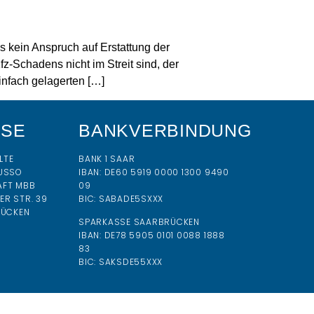
 kein Anspruch auf Erstattung der
z-Schadens nicht im Streit sind, der
infach gelagerten […]
SSE
BANKVERBINDUNG
LTE
BANK 1 SAAR
USSO
IBAN:
DE60 5919 0000 1300 9490
AFT MBB
09
R STR. 39
BIC:
SABADE5SXXX
RÜCKEN
SPARKASSE SAARBRÜCKEN
IBAN: DE78 5905 0101 0088 1888
83
BIC: SAKSDE55XXX