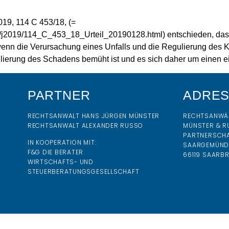
019, 114 C 453/18, (=
n/j2019/114_C_453_18_Urteil_20190128.html) entschieden, dass
enn die Verursachung eines Unfalls und die Regulierung des Kf
lierung des Schadens bemüht ist und es sich daher um einen e
PARTNER
ADRE
RECHTSANWALT HANS JÜRGEN MÜNSTER
RECHTSANWÄ
RECHTSANWALT ALEXANDER RUSSO
MÜNSTER & R
PARTNERSCH
IN KOOPERATION MIT:
SAARGEMÜNDE
F&G DIE BERATER
66119 SAARB
WIRTSCHAFTS- UND
STEUERBERATUNGSGESELLSCHAFT