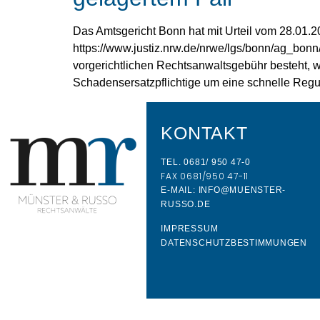
Das Amtsgericht Bonn hat mit Urteil vom 28.01.2
https://www.justiz.nrw.de/nrwe/lgs/bonn/ag_bon
vorgerichtlichen Rechtsanwaltsgebühr besteht, w
Schadensersatzpflichtige um eine schnelle Regu
KONTAKT
TEL. 0681/ 950 47-0
FAX 0681/950 47-11
E-MAIL: INFO@MUENSTER-
RUSSO.DE
IMPRESSUM
DATENSCHUTZBESTIMMUNGEN