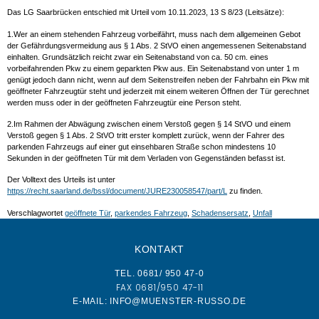
Das LG Saarbrücken entschied mit Urteil vom 10.11.2023, 13 S 8/23 (Leitsätze):
1.Wer an einem stehenden Fahrzeug vorbeifährt, muss nach dem allgemeinen Gebot
der Gefährdungsvermeidung aus § 1 Abs. 2 StVO einen angemessenen Seitenabstand
einhalten. Grundsätzlich reicht zwar ein Seitenabstand von ca. 50 cm. eines
vorbeifahrenden Pkw zu einem geparkten Pkw aus. Ein Seitenabstand von unter 1 m
genügt jedoch dann nicht, wenn auf dem Seitenstreifen neben der Fahrbahn ein Pkw mit
geöffneter Fahrzeugtür steht und jederzeit mit einem weiteren Öffnen der Tür gerechnet
werden muss oder in der geöffneten Fahrzeugtür eine Person steht.
2.Im Rahmen der Abwägung zwischen einem Verstoß gegen § 14 StVO und einem
Verstoß gegen § 1 Abs. 2 StVO tritt erster komplett zurück, wenn der Fahrer des
parkenden Fahrzeugs auf einer gut einsehbaren Straße schon mindestens 10
Sekunden in der geöffneten Tür mit dem Verladen von Gegenständen befasst ist.
Der Volltext des Urteils ist unter
https://recht.saarland.de/bssl/document/JURE230058547/part/L
zu finden.
Verschlagwortet
geöffnete Tür
,
parkendes Fahrzeug
,
Schadensersatz
,
Unfall
KONTAKT
TEL. 0681/ 950 47-0
FAX 0681/950 47-11
E-MAIL: INFO@MUENSTER-RUSSO.DE