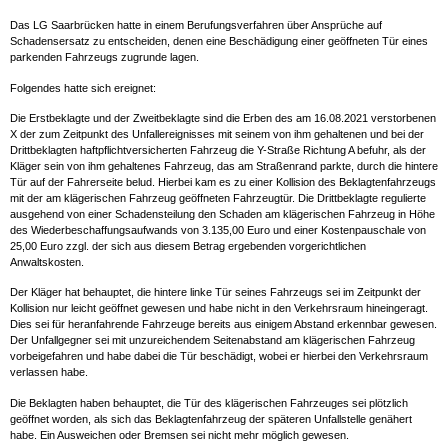
Das LG Saarbrücken hatte in einem Berufungsverfahren über Ansprüche auf
Schadensersatz zu entscheiden, denen eine Beschädigung einer geöffneten Tür eines
parkenden Fahrzeugs zugrunde lagen.
Folgendes hatte sich ereignet:
Die Erstbeklagte und der Zweitbeklagte sind die Erben des am 16.08.2021 verstorbenen
X der zum Zeitpunkt des Unfallereignisses mit seinem von ihm gehaltenen und bei der
Drittbeklagten haftpflichtversicherten Fahrzeug die Y-Straße Richtung A befuhr, als der
Kläger sein von ihm gehaltenes Fahrzeug, das am Straßenrand parkte, durch die hintere
Tür auf der Fahrerseite belud. Hierbei kam es zu einer Kollision des Beklagtenfahrzeugs
mit der am klägerischen Fahrzeug geöffneten Fahrzeugtür. Die Drittbeklagte regulierte
ausgehend von einer Schadensteilung den Schaden am klägerischen Fahrzeug in Höhe
des Wiederbeschaffungsaufwands von 3.135,00 Euro und einer Kostenpauschale von
25,00 Euro zzgl. der sich aus diesem Betrag ergebenden vorgerichtlichen
Anwaltskosten.
Der Kläger hat behauptet, die hintere linke Tür seines Fahrzeugs sei im Zeitpunkt der
Kollision nur leicht geöffnet gewesen und habe nicht in den Verkehrsraum hineingeragt.
Dies sei für heranfahrende Fahrzeuge bereits aus einigem Abstand erkennbar gewesen.
Der Unfallgegner sei mit unzureichendem Seitenabstand am klägerischen Fahrzeug
vorbeigefahren und habe dabei die Tür beschädigt, wobei er hierbei den Verkehrsraum
verlassen habe.
Die Beklagten haben behauptet, die Tür des klägerischen Fahrzeuges sei plötzlich
geöffnet worden, als sich das Beklagtenfahrzeug der späteren Unfallstelle genähert
habe. Ein Ausweichen oder Bremsen sei nicht mehr möglich gewesen.