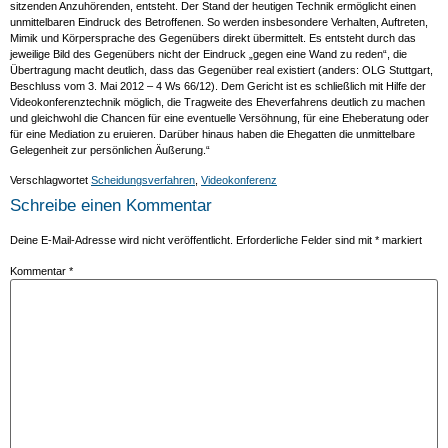
sitzenden Anzuhörenden, entsteht. Der Stand der heutigen Technik ermöglicht einen
unmittelbaren Eindruck des Betroffenen. So werden insbesondere Verhalten, Auftreten,
Mimik und Körpersprache des Gegenübers direkt übermittelt. Es entsteht durch das
jeweilige Bild des Gegenübers nicht der Eindruck „gegen eine Wand zu reden“, die
Übertragung macht deutlich, dass das Gegenüber real existiert (anders: OLG Stuttgart,
Beschluss vom 3. Mai 2012 – 4 Ws 66/12). Dem Gericht ist es schließlich mit Hilfe der
Videokonferenztechnik möglich, die Tragweite des Eheverfahrens deutlich zu machen
und gleichwohl die Chancen für eine eventuelle Versöhnung, für eine Eheberatung oder
für eine Mediation zu eruieren. Darüber hinaus haben die Ehegatten die unmittelbare
Gelegenheit zur persönlichen Äußerung.“
Verschlagwortet
Scheidungsverfahren
,
Videokonferenz
Schreibe einen Kommentar
Deine E-Mail-Adresse wird nicht veröffentlicht.
Erforderliche Felder sind mit
*
markiert
Kommentar
*