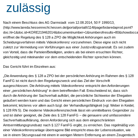
zulässig
Nach einem Beschluss des AG Darmstadt vom 12.08.2014, 50 F 1990/13,
(http://www.lareda.hessenrecht.hessen.de/jportal/portal/t/114l/page/bslaredaprod.psml?
doc.hl=1&doc.id=KORE219462014&documentnumber=1&numberofresults=80&showdoccas
eröffnet die Regelung des § 128 a ZPO die Möglichkeit Anhörungen auch im
Scheidungsverfahren mittels Videokonferenz vorzunehmen. Diese eigne sich nicht
zuletzt zur Vermeidung von Vorführungen aus einer Justizvollzugsanstalt. Es sei zudem
von Vorteil, dass die Parteien/Beteiligten, anders als bei einem ersuchten Richter,
gleichzeitig und miteinander vor dem entscheidenden Richter sprechen können.
Das Gericht führt im Einzelnen aus:
„Die Anwendung des § 128 a ZPO bei der persönlichen Anhörung im Rahmen des § 128
FamFG ist nicht durch den Regelungszweck und das Ziel der Vorschrift
ausgeschlossen. Die Anhörung mittels Videokonferenz entspricht den Anforderungen
einer „persönlichen Anhörung“ in dem betreffenden Fall. Entscheidend ist, dass sich
durch die Anhörung der Sachverhalt aufklärt, die persönliche Sichtweise der Ehegatten
geäußert werden kann und das Gericht einen persönlichen Eindruck von den Ehegatten
bekommt; letzteres vor allem auch bzgl. der Verhandlungsfähigkeit (vgl. Weber in Keidel,
§ 128 RN 5). Die moderne Videokonferenztechnik lässt ein unmittelbares Gegenüber zu
und ist daher geeignet, die Ziele des § 128 FamFG – die genauere und umfassendere
Sachverhaltsaufklärung, deren Anforderung sich aus dem eingeschränkten
Amtsermittlungsgrundsatz nach § 127 FamFG ergibt, zu erreichen. Das regelmäßig von
einer Videokonferenzanlage übertragene Bild entspricht etwa der Lebenssituation, wie
sie in einem Sitzungssaal mit einem in wenigen Metern Entfernung an einem Zeugentisch