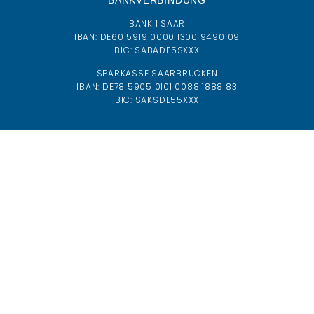
BANK 1 SAAR
IBAN:
DE60 5919 0000 1300 9490 09
BIC:
SABADE5SXXX
SPARKASSE SAARBRÜCKEN
IBAN: DE78 5905 0101 0088 1888 83
BIC: SAKSDE55XXX