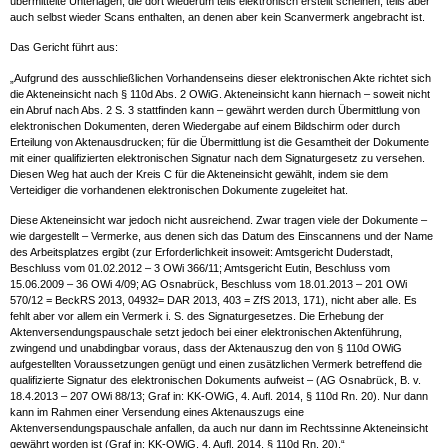
übermittelte Unterlagen, die dort wiederum teils elektronisch erstellt scheinen, teils aber
auch selbst wieder Scans enthalten, an denen aber kein Scanvermerk angebracht ist.
Das Gericht führt aus:
„Aufgrund des ausschließlichen Vorhandenseins dieser elektronischen Akte richtet sich
die Akteneinsicht nach § 110d Abs. 2 OWiG. Akteneinsicht kann hiernach – soweit nicht
ein Abruf nach Abs. 2 S. 3 stattfinden kann – gewährt werden durch Übermittlung von
elektronischen Dokumenten, deren Wiedergabe auf einem Bildschirm oder durch
Erteilung von Aktenausdrucken; für die Übermittlung ist die Gesamtheit der Dokumente
mit einer qualifizierten elektronischen Signatur nach dem Signaturgesetz zu versehen.
Diesen Weg hat auch der Kreis C für die Akteneinsicht gewählt, indem sie dem
Verteidiger die vorhandenen elektronischen Dokumente zugeleitet hat.
Diese Akteneinsicht war jedoch nicht ausreichend. Zwar tragen viele der Dokumente –
wie dargestellt – Vermerke, aus denen sich das Datum des Einscannens und der Name
des Arbeitsplatzes ergibt (zur Erforderlichkeit insoweit: Amtsgericht Duderstadt,
Beschluss vom 01.02.2012 – 3 OWi 366/11; Amtsgericht Eutin, Beschluss vom
15.06.2009 – 36 OWi 4/09; AG Osnabrück, Beschluss vom 18.01.2013 – 201 OWi
570/12 = BeckRS 2013, 04932= DAR 2013, 403 = ZfS 2013, 171), nicht aber alle. Es
fehlt aber vor allem ein Vermerk i. S. des Signaturgesetzes. Die Erhebung der
Aktenversendungspauschale setzt jedoch bei einer elektronischen Aktenführung,
zwingend und unabdingbar voraus, dass der Aktenauszug den von § 110d OWiG
aufgestellten Voraussetzungen genügt und einen zusätzlichen Vermerk betreffend die
qualifizierte Signatur des elektronischen Dokuments aufweist – (AG Osnabrück, B. v.
18.4.2013 – 207 OWi 88/13; Graf in: KK-OWiG, 4. Aufl. 2014, § 110d Rn. 20). Nur dann
kann im Rahmen einer Versendung eines Aktenauszugs eine
Aktenversendungspauschale anfallen, da auch nur dann im Rechtssinne Akteneinsicht
gewährt worden ist (Graf in: KK-OWiG, 4. Aufl. 2014, § 110d Rn. 20).“