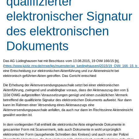
qualifizierter
elektronischer Signatur
des elektronischen
Dokuments
Das AG Lüdinghausen hat mit Beschluss vom 13.08.2015, 19 OWi 166/15 [b],
(
https://www.justiz.nrw.de/nrwe/lgs/muenster/ag_luedinghausen/j2015/19_OWi_166_15_
eine Entscheidung zur elektronischen Aktenführung und zur Akteneinsicht bei
elektronisch geführten Akten getroffen. Das Gericht entschied:
Die Erhebung der Aktenversendungspauschale setzt bei einer elektronischen
Aktenführung, zwingend und unabdingbar voraus, dass der Aktenauszug den von §
110d OWiG aufgestellten Voraussetzungen genügt und einen zusätzlichen Vermerk
betreffend die qualifizierte Signatur des elektronischen Dokuments aufweist. Nur dann
kann im Rahmen einer Versendung eines Aktenauszugs eine
Aktenversendungspauschale anfallen, da auch nur dann im Rechtssinne Akteneinsicht
gewährt worden ist.
In dem vorliegenden Fall enthielt die elektronische Akte eingehende Dokumente in
gescannter Form mit Scanvermerk, teils auch Dokumente in wohl ursprünglich
elektronischer Form (ausgehende Schreiben des Kreises) und auch von der Polizei