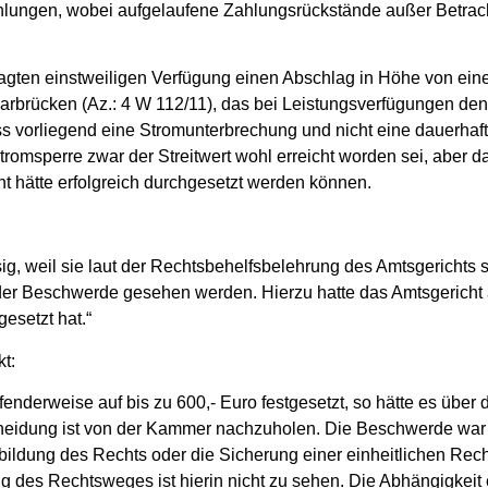
lungen, wobei aufgelaufene Zahlungsrückstände außer Betrac
gten einstweiligen Verfügung einen Abschlag in Höhe von einem
brücken (Az.: 4 W 112/11), das bei Leistungsverfügungen den
ss vorliegend eine Stromunterbrechung und nicht eine dauerhaf
Stromsperre zwar der Streitwert wohl erreicht worden sei, abe
t hätte erfolgreich durchgesetzt werden können.
g, weil sie laut der Rechtsbehelfsbelehrung des Amtsgerichts s
er Beschwerde gesehen werden. Hierzu hatte das Amtsgericht a
esetzt hat.“
t:
fenderweise auf bis zu 600,- Euro festgesetzt, so hätte es über
heidung ist von der Kammer nachzuholen. Die Beschwerde war 
tbildung des Rechts oder die Sicherung einer einheitlichen Re
ung des Rechtsweges ist hierin nicht zu sehen. Die Abhängigkei