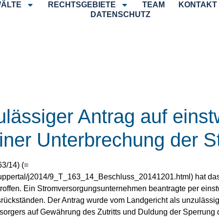
ÄLTE
RECHTSGEBIETE
TEAM
KONTAKT
DATENSCHUTZ
lässiger Antrag auf einst
iner Unterbrechung der 
3/14) (=
_wuppertal/j2014/9_T_163_14_Beschluss_20141201.html) hat das
offen. Ein Stromversorgungsunternehmen beantragte per einst
ckständen. Der Antrag wurde vom Landgericht als unzulässig a
Versorgers auf Gewährung des Zutritts und Duldung der Sperrun