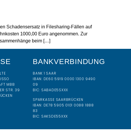
n Schadensersatz in Filesharing-Fällen auf
bmahnkosten 1000,00 Euro angenommen. Zur
 Zusammenhänge beim […]
SSE
BANKVERBINDUNG
LTE
BANK 1 SAAR
USSO
IBAN:
DE60 5919 0000 1300 9490
AFT MBB
09
R STR. 39
BIC:
SABADE5SXXX
RÜCKEN
SPARKASSE SAARBRÜCKEN
IBAN: DE78 5905 0101 0088 1888
83
BIC: SAKSDE55XXX