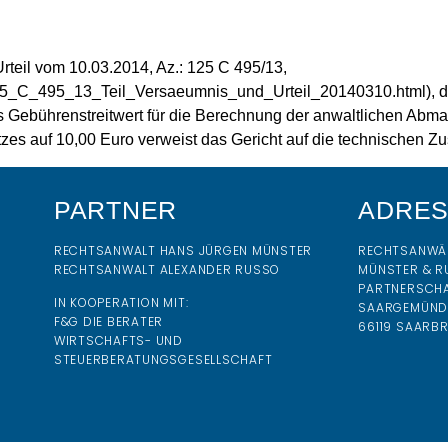
rteil vom 10.03.2014, Az.: 125 C 495/13,
/125_C_495_13_Teil_Versaeumnis_und_Urteil_20140310.html), de
als Gebührenstreitwert für die Berechnung der anwaltlichen A
es auf 10,00 Euro verweist das Gericht auf die technischen
PARTNER
ADRE
RECHTSANWALT HANS JÜRGEN MÜNSTER
RECHTSANWÄ
RECHTSANWALT ALEXANDER RUSSO
MÜNSTER & R
PARTNERSCH
IN KOOPERATION MIT:
SAARGEMÜNDE
F&G DIE BERATER
66119 SAARB
WIRTSCHAFTS- UND
STEUERBERATUNGSGESELLSCHAFT