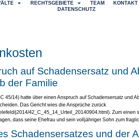
ÄLTE
RECHTSGEBIETE
TEAM
KONTAKT
DATENSCHUTZ
nkosten
pruch auf Schadensersatz und 
lb der Familie
42 C 45/14) hatte über einen Anspruch auf Schadensersatz un
scheiden. Das Gericht wies die Ansprüche zurück
_bielefeld/j2014/42_C_45_14_Urteil_20140904.html). Zum einen 
en, dass seine Ehefrau und sein volljähriger Sohn zum fragli
es Schadensersatzes und der 