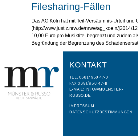
Filesharing-Fällen
Das AG Köln hat mit Teil-Versäumnis-Urteil und U
(http://www.justiz.nrw.de/nrwe/ag_koeln/j2014
10,00 Euro pro Musiktitel begrenzt und zudem 
Begründung der Begrenzung des Schadensersatz
KONTAKT
TEL. 0681/ 950 47-0
FAX 0681/950 47-11
E-MAIL: INFO@MUENSTER-
RUSSO.DE
IMPRESSUM
DATENSCHUTZBESTIMMUNGEN