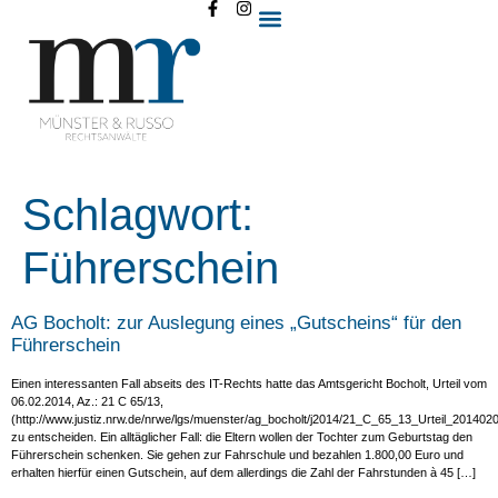
Schlagwort:
Führerschein
AG Bocholt: zur Auslegung eines „Gutscheins“ für den
Führerschein
Einen interessanten Fall abseits des IT-Rechts hatte das Amtsgericht Bocholt, Urteil vom
06.02.2014, Az.: 21 C 65/13,
(http://www.justiz.nrw.de/nrwe/lgs/muenster/ag_bocholt/j2014/21_C_65_13_Urteil_2014020
zu entscheiden. Ein alltäglicher Fall: die Eltern wollen der Tochter zum Geburtstag den
Führerschein schenken. Sie gehen zur Fahrschule und bezahlen 1.800,00 Euro und
erhalten hierfür einen Gutschein, auf dem allerdings die Zahl der Fahrstunden à 45 […]