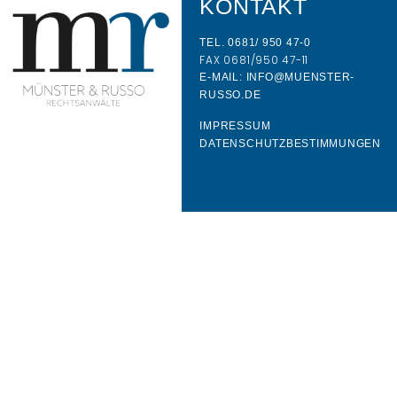
KONTAKT
TEL. 0681/ 950 47-0
FAX 0681/950 47-11
E-MAIL: INFO@MUENSTER-
RUSSO.DE
IMPRESSUM
DATENSCHUTZBESTIMMUNGEN