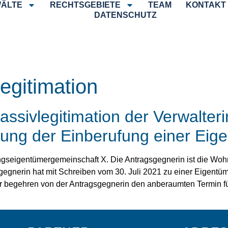
ÄLTE
RECHTSGEBIETE
TEAM
KONTAKT
DATENSCHUTZ
egitimation
sivlegitimation der Verwalterin
sung der Einberufung einer Ei
ngseigentümergemeinschaft X. Die Antragsgegnerin ist die Wo
gnerin hat mit Schreiben vom 30. Juli 2021 zu einer Eigentü
ler begehren von der Antragsgegnerin den anberaumten Termi