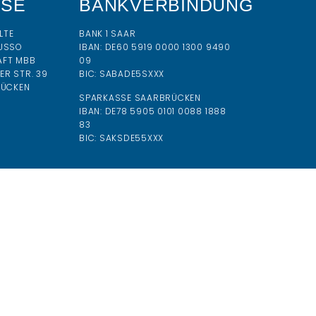
SSE
BANKVERBINDUNG
LTE
BANK 1 SAAR
USSO
IBAN:
DE60 5919 0000 1300 9490
AFT MBB
09
R STR. 39
BIC:
SABADE5SXXX
RÜCKEN
SPARKASSE SAARBRÜCKEN
IBAN: DE78 5905 0101 0088 1888
83
BIC: SAKSDE55XXX