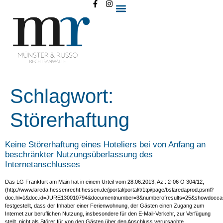
Schlagwort:
Störerhaftung
Keine Störerhaftung eines Hoteliers bei von Anfang an
beschränkter Nutzungsüberlassung des
Internetanschlusses
Das LG Frankfurt am Main hat in einem Urteil vom 28.06.2013, Az.: 2-06 O 304/12,
(http://www.lareda.hessenrecht.hessen.de/jportal/portal/t/1tpi/page/bslaredaprod.psml?
doc.hl=1&doc.id=JURE130010794&documentnumber=3&numberofresults=25&showdoccas
festgestellt, dass der Inhaber einer Ferienwohnung, der Gästen einen Zugang zum
Internet zur beruflichen Nutzung, insbesondere für den E-Mail-Verkehr, zur Verfügung
stellt, nicht als Störer für von den Gästen über den Anschluss verursachte