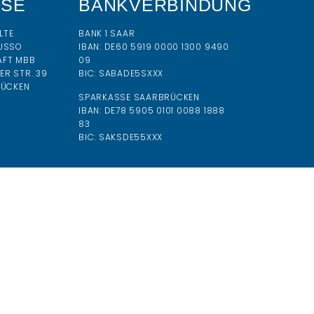
SSE
BANKVERBINDUNG
LTE
BANK 1 SAAR
USSO
IBAN:
DE60 5919 0000 1300 9490
AFT MBB
09
R STR. 39
BIC:
SABADE5SXXX
RÜCKEN
SPARKASSE SAARBRÜCKEN
IBAN: DE78 5905 0101 0088 1888
83
BIC: SAKSDE55XXX