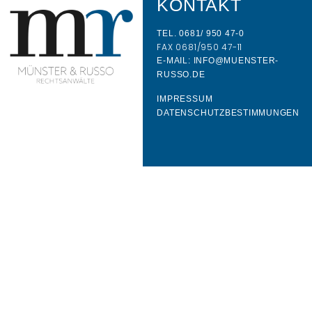
KONTAKT
TEL. 0681/ 950 47-0
FAX 0681/950 47-11
E-MAIL: INFO@MUENSTER-
RUSSO.DE
IMPRESSUM
DATENSCHUTZBESTIMMUNGEN