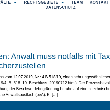
ÄLTE
RECHTSGEBIETE
TEAM
KONTAKT
DATENSCHUTZ
: Anwalt muss notfalls mit Tax
cherzustellen
 vom 12.07.2019, Az.: 4 B 518/19, einen sehr ungewöhnlichen F
019/4_B_518_19_Beschluss_20190712.html). Der Prozessbevollmä
reichung der Beschwerdebegründung beruhe auf einem technis
che Anwaltspostfach (beA). Er […]